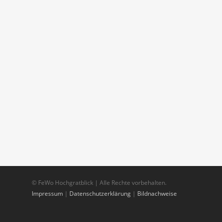
© FeWo Hochgratblick | Alle Rechte vorbehalten.
Impressum
|
Datenschutzerklärung
|
Bildnachweise