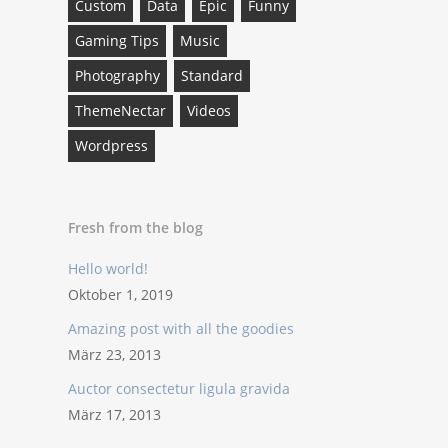
Custom
Data
Epic
Funny
Gaming Tips
Music
Photography
Standard
ThemeNectar
Videos
Wordpress
Fresh from the blog
Hello world!
Oktober 1, 2019
Amazing post with all the goodies
März 23, 2013
Auctor consectetur ligula gravida
März 17, 2013