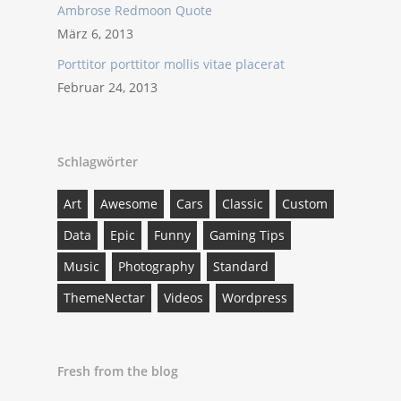
Ambrose Redmoon Quote
März 6, 2013
Porttitor porttitor mollis vitae placerat
Februar 24, 2013
Schlagwörter
Art
Awesome
Cars
Classic
Custom
Data
Epic
Funny
Gaming Tips
Music
Photography
Standard
ThemeNectar
Videos
Wordpress
Fresh from the blog