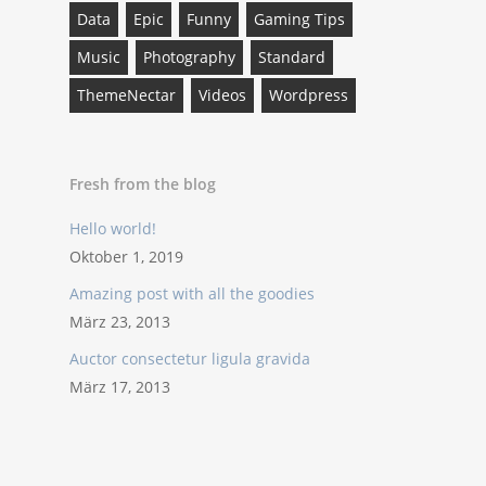
Data
Epic
Funny
Gaming Tips
Music
Photography
Standard
ThemeNectar
Videos
Wordpress
Fresh from the blog
Hello world!
Oktober 1, 2019
Amazing post with all the goodies
März 23, 2013
Auctor consectetur ligula gravida
März 17, 2013